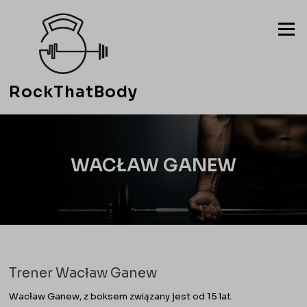
Przejdź
do
Menu
treści
RockThatBody
WACŁAW GANEW
Trener Wacław Ganew
Wacław Ganew, z boksem związany jest od 15 lat.