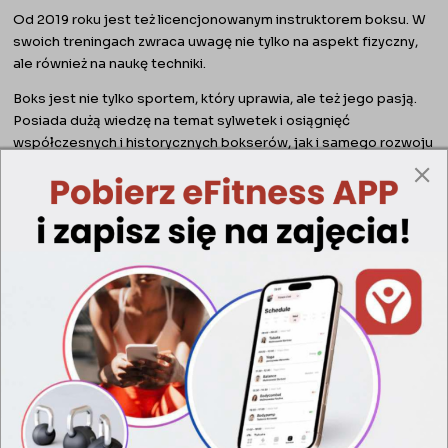
Od 2019 roku jest też licencjonowanym instruktorem boksu. W
swoich treningach zwraca uwagę nie tylko na aspekt fizyczny,
ale również na naukę techniki.
Boks jest nie tylko sportem, który uprawia, ale też jego pasją.
Posiada dużą wiedzę na temat sylwetek i osiągnięć
współczesnych i historycznych bokserów, jak i samego rozwoju
technik bokserskich.
Prowadzone przez niego treningi to z jednej strony duża
dynamika, a z drugiej skupienie się na szczegółach, które
pozwalają nauczyć się podstaw i szlifować zdobyte
umiejętności.
Zadzwoń pod numer
+48 575 435 949
i umów się
na zajęcia lub skorzystaj z bezpłatnej konsultacji
z treningiem pokazowym. Zapraszamy!