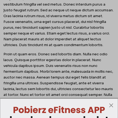
vestibulum fringilla vel sed metus. Donec interdum purus a
justo feugiat rutrum. Sed ac neque ut neque dictum accumsan.
Cras lacinia rutrum risus, id viverra metus dictum sit amet.
Fusce venenatis, urna eget cursus placerat, dui nisl fringilla
purus, nec tincidunt sapien justo ut nisl. Curabitur lobortis
semper neque et varius. Etiam eget lectus risus, a varius orci.
Nam placerat mauris at dolor imperdiet at aliquet lectus
ultricies. Duis tincidunt mi at quam condimentum lobortis.
Proin ut quam eros. Donec sed lobortis diam. Nulla nec odio
lacus. Quisque porttitor egestas dolor in placerat. Nunc
vehicula dapibus ipsum. Duis venenatis risus non nunc
fermentum dapibus. Morbi lorem ante, malesuada in mollis nec,
auctor nec massa. Aenean tempus dui eget felis blandit at
fringilla urna ultrices. Suspendisse feugiat, ante et viverra
lacinia, lectus sem lobortis dui, ultricies consectetur leo mauris
at tortor. Nunc et tortor sit amet orci consequat semper. Nulla
non fringilla diam.
In facilisis scelerisque dui vel dignissim. Sed nunc orci, ultricies
congue vehicula quis, facilisis a orci. In aliquet facilisis