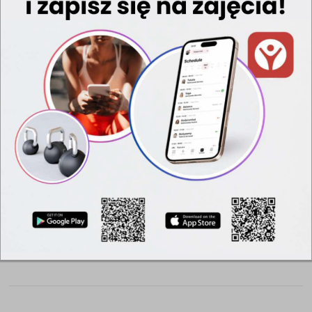
condimentum. Donec at orci orci, a dictum justo. Sed a nunc
non lectus fringilla suscipit. Vivamus pretium sapien sit amet
mauris aliquet eleifend vel vitae arcu. Fusce pharetra dignissim
nisl egestas pretium.
Integer elementum massa at nulla placerat varius. Suspendisse
in libero risus, in interdum massa. Vestibulum ac leo vitae metus
faucibus gravida ac in neque. Nullam est eros, suscipit sed
dictum quis, accumsan a ligula. In sit amet justo lectus. Etiam
feugiat dolor ac elit suscipit in elementum orci fringilla. Aliquam
in felis eros. Praesent hendrerit lectus sit amet turpis tempus
hendrerit. Donec laoreet volutpat molestie. Praesent tempus
dictum nibh ac ullamcorper. Sed eu consequat nisi. Quisque
ligula metus, tristique eget euismod at, ullamcorper et nibh.
Duis ultricies quam egestas nibh mollis in ultrices turpis
pharetra. Vivamus et volutpat mi. Donec nec est eget dolor
laoreet iaculis a sit amet diam.