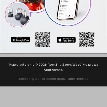
metabolizm i wpływa na znaczną poprawę kondycji oraz
koordynacji wzrokowo-ruchowej. Wybierając ten trening
spalisz maksymalną ilość kalorii i poprawisz sprawność układu
krążeniowo-oddechowego.
Prawa autorskie © 2026 RockThatBody. Wszelkie prawa
zastrzeżone.
Screenr parallax theme
przez FameThemes