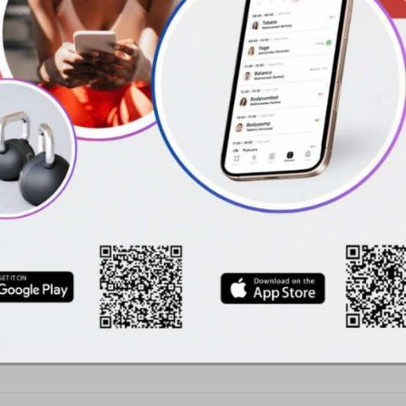
kie od podstaw.
 się podstawowych elementów jak:
wania ciosów czy poruszania się.
ombinacji bokserskich i poprawisz
ŁAWA GANEWA »