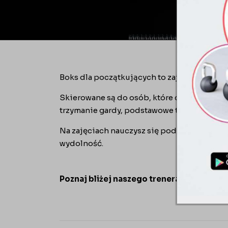
Boks dla początkujących to zajęcia boksers
Skierowane są do osób, które chcą nauczyć
trzymanie gardy, podstawowe techniki zada
Na zajęciach nauczysz się podstawowych k
wydolność.
Poznaj bliżej naszego trenera boksu
WAC